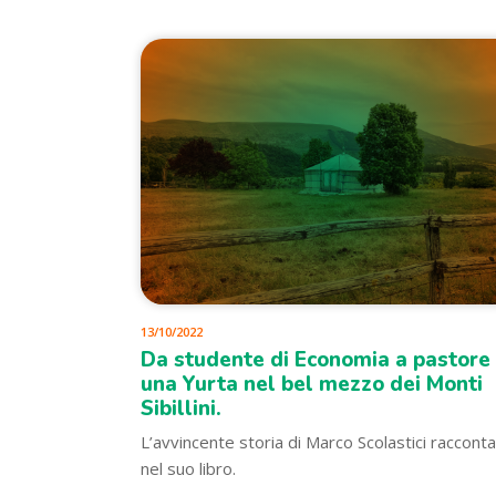
13/10/2022
Da studente di Economia a pastore 
una Yurta nel bel mezzo dei Monti
Sibillini.
L’avvincente storia di Marco Scolastici raccont
nel suo libro.