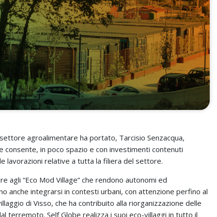
l settore agroalimentare ha portato, Tarcisio Senzacqua,
che consente, in poco spazio e con investimenti contenuti
le lavorazioni relative a tutta la filiera del settore.
vare agli “Eco Mod Village” che rendono autonomi ed
no anche integrarsi in contesti urbani, con attenzione perfino al
llaggio di Visso, che ha contribuito alla riorganizzazione delle
l terremoto. Self Globe realizza i suoi eco-villaggi in tutto il