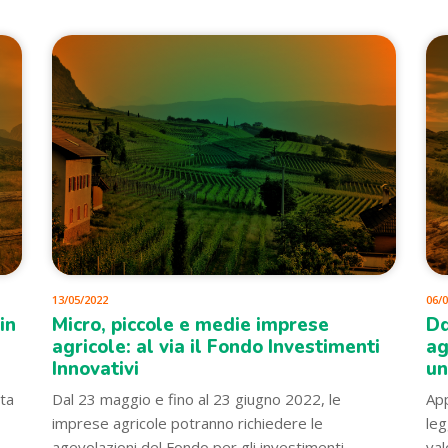
13/05/2022
06/
in
Micro, piccole e medie imprese
Dd
agricole: al via il Fondo Investimenti
ag
Innovativi
un
ata
Dal 23 maggio e fino al 23 giugno 2022, le
App
imprese agricole potranno richiedere le
leg
agevolazioni del Fondo per gli investimenti
val