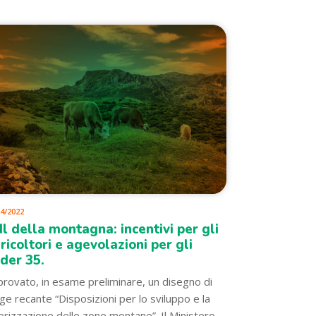
04/2022
l della montagna: incentivi per gli
ricoltori e agevolazioni per gli
der 35.
rovato, in esame preliminare, un disegno di
ge recante “Disposizioni per lo sviluppo e la
orizzazione delle zone montane”. Il Ministero