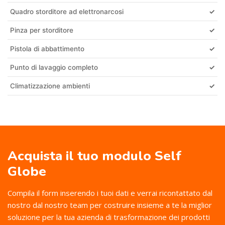
Quadro storditore ad elettronarcosi
✓
Pinza per storditore
✓
Pistola di abbattimento
✓
Punto di lavaggio completo
✓
Climatizzazione ambienti
✓
Acquista il tuo modulo Self
Globe
Compila il form inserendo i tuoi dati e verrai ricontattato dal
nostro dal nostro team per costruire insieme a te la miglior
soluzione per la tua azienda di trasformazione dei prodotti