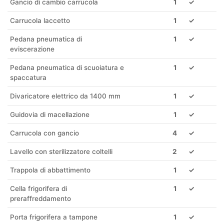
Gancio di cambio carrucola
1
✓
Carrucola laccetto
1
✓
Pedana pneumatica di
1
✓
eviscerazione
Pedana pneumatica di scuoiatura e
1
✓
spaccatura
Divaricatore elettrico da 1400 mm
1
✓
Guidovia di macellazione
1
✓
Carrucola con gancio
4
✓
Lavello con sterilizzatore coltelli
2
✓
Trappola di abbattimento
1
✓
Cella frigorifera di
1
✓
preraffreddamento
Porta frigorifera a tampone
1
✓