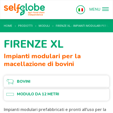
MENU
HOME
›
PRODOTTI
›
MODULI
›
FIRENZE XL - IMPIANTI MODULARI PER LA 
FIRENZE XL
Impianti modulari per la
macellazione di bovini
BOVINI
MODULO DA 12 METRI
Impianti modulari prefabbricati e pronti all’uso per la