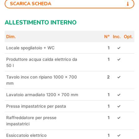
SCARICA SCHEDA
ALLESTIMENTO INTERNO
Dim.
N°
Inc.
Opt.
Locale spogliatoio + WC
1
✓
Produttore acqua calda elettrico da
1
✓
50 l
Tavolo inox con ripiano 1000 x 700
2
✓
mm
Lavatoio armadiato 1200 x 700 mm
1
✓
Pressa impastatrice per pasta
1
✓
Raffreddatore per presse
1
✓
impastatrici
Essiccatoio elettrico
1
✓