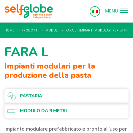
MENU
HOME
›
PRODOTTI
›
MODULI
›
FARA L - IMPIANTI MODULARI PER LA PRO
FARA L
Impianti modulari per la
produzione della pasta
PASTARIA
MODULO DA 9 METRI
Impianto modulare prefabbricato e pronto all’uso per