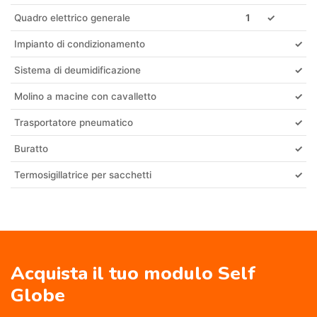
Quadro elettrico generale
1
✓
Impianto di condizionamento
✓
Sistema di deumidificazione
✓
Molino a macine con cavalletto
✓
Trasportatore pneumatico
✓
Buratto
✓
Termosigillatrice per sacchetti
✓
Acquista il tuo modulo Self
Globe