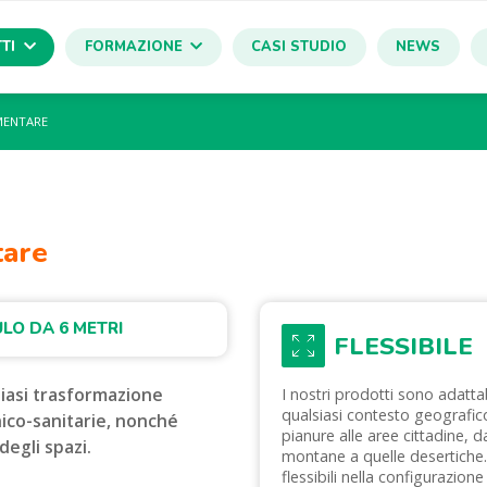
TI
FORMAZIONE
CASI STUDIO
NEWS
MENTARE
tare
LO DA 6 METRI
FLESSIBILE
siasi trasformazione
I nostri prodotti sono adattab
qualsiasi contesto geografico
nico-sanitarie, nonché
pianure alle aree cittadine, d
degli spazi.
montane a quelle desertiche
flessibili nella configurazione