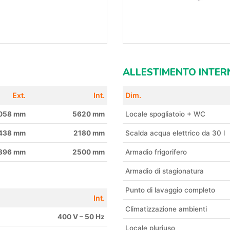
ALLESTIMENTO INTER
Ext.
Int.
Dim.
058 mm
5620 mm
Locale spogliatoio + WC
438 mm
2180 mm
Scalda acqua elettrico da 30 l
896 mm
2500 mm
Armadio frigorifero
Armadio di stagionatura
Punto di lavaggio completo
Int.
Climatizzazione ambienti
400 V – 50 Hz
Locale pluriuso