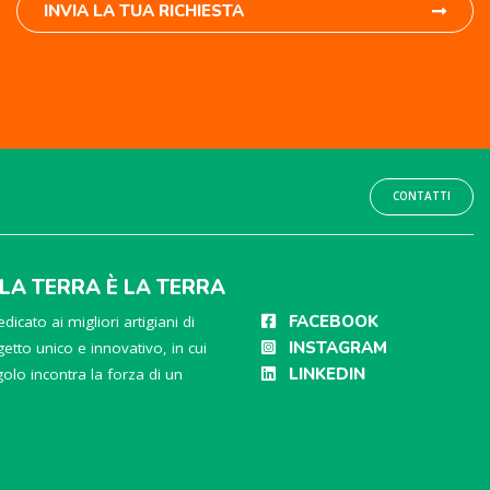
INVIA LA TUA RICHIESTA
CONTATTI
LLA TERRA È LA TERRA
FACEBOOK
dicato ai migliori artigiani di
INSTAGRAM
etto unico e innovativo, in cui
LINKEDIN
ngolo incontra la forza di un