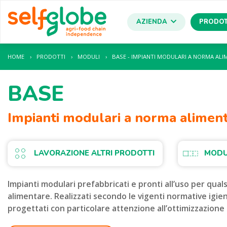
AZIENDA
PRODOT
HOME
›
PRODOTTI
›
MODULI
›
BASE - IMPIANTI MODULARI A NORMA ALI
BASE
Impianti modulari a norma alimen
LAVORAZIONE ALTRI PRODOTTI
MODU
Impianti modulari prefabbricati e pronti all’uso per qual
alimentare. Realizzati secondo le vigenti normative igie
progettati con particolare attenzione all’ottimizzazione 