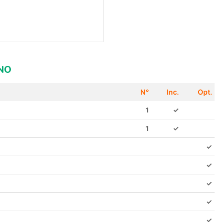
NO
N°
Inc.
Opt.
1
✓
1
✓
✓
✓
✓
✓
✓