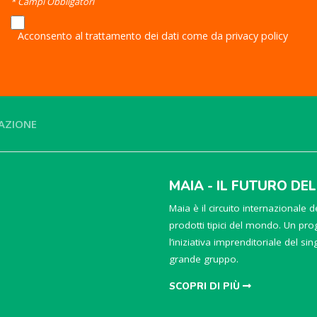
* Campi Obbligatori
Acconsento al trattamento dei dati come da privacy policy
AZIONE
MAIA - IL FUTURO DE
Maia è il circuito internazionale de
prodotti tipici del mondo. Un prog
l’iniziativa imprenditoriale del si
grande gruppo.
SCOPRI DI PIÙ