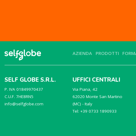
AZIENDA
PRODOTTI
FORM
SELF GLOBE S.R.L.
UFFICI CENTRALI
P. IVA 01849970437
Via Piana, 42
C.U.F. 7HE8RN5
62020 Monte San Martino
info@selfglobe.com
(MC) - Italy
Tel: +39 0733 1890933